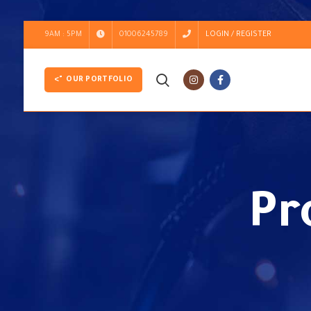
9AM : 5PM
01006245789
LOGIN / REGISTER
">
OUR PORTFOLIO
Pr