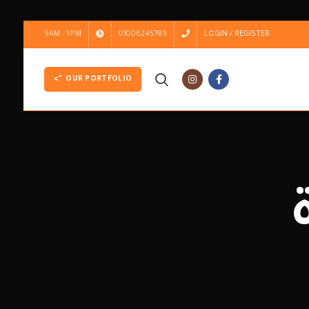
9AM : 5PM
01006245789
LOGIN / REGISTER
">
OUR PORTFOLIO