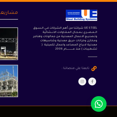
مشاريعن
UE STEEL شركتنا من أهم الشركات فـي الـسـوق
الــمـصــري بـمـجـال المـقـاولات الانــشائية
وتـصنـيـع الاعمال المعدنية من جمالونات وهناجر
ومخازن وخزانات حريق معدنية وشاسيهات
معدنية لابراج المصاعد واعمال تكميلية (
تشطيبات ) منذ عــــــــــــام 2006
تابعتا علي منصاتنا :