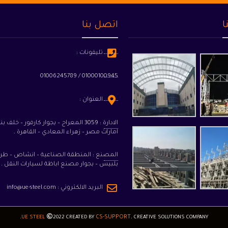
ا
اتصل بنا
تليفونات :
01000100945 / 01006245789
العنوان :
الادارة : 3059 المعراج – بجوار كارفور – خلف ب
امارات مصر – زهراء المعادي – القاهرة .
المصنع : المنطقة الصناعية – انشاص – طر
بلبيس – بجوار مصنع اباظة لسيارات النقل .
البريد الالكتروني :
info@ue-steel.com
CS-SUPPORT
UE STEEL
2022 CREATED BY
. CREATIVE SOLUTIONS COMPANY.