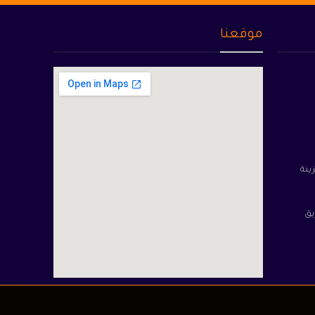
موقعنا
نزينة
يق