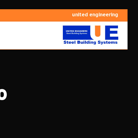
united engineering
م