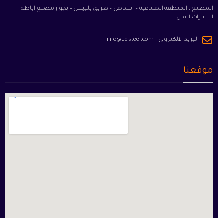
المصنع : المنطقة الصناعية – انشاص – طريق بلبيس – بجوار مصنع اباظة
لسيارات النقل .
البريد الالكتروني :
info@ue-steel.com
موقعنا