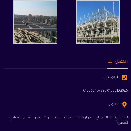
اتصل بنا
تليفونات :
01000100945 / 01006245789
العنوان :
الادارة : 3059 المعراج – بجوار كارفور – خلف بنزينة امارات مصر – زهراء المعادي –
القاهرة .