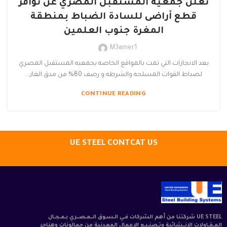
تعلن جمعية المستقبل المصري عن توافر
قطع أراضى للسادة الضباط بمنطقة
المغرة جنوب العلمين
M3amer1
بعد الانجازات التي تمت بالمواقع الخاصه بجمعيه المستقبل المصري
لضباط القوات المسلحه والشرطه و رصف 80% من مدق الغاز...
CONTINUE READING
UE STEEL CONTCAT US
UE STEEL شركتنا من أهم الشركات فـي الـسـوق الــمـصــري بـمـجـال
المـقـاولات الانــشائية وتـصنـيـع الاعمال المعدنية من جمالونات وهناجر