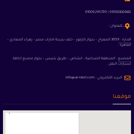
01000100945 / 01006245789
العنوان :
الادارة : 3059 المعراج – بجوار كارفور – خلف بنزينة امارات مصر – زهراء المعادي –
القاهرة .
المصنع : المنطقة الصناعية – انشاص – طريق بلبيس – بجوار مصنع اباظة
لسيارات النقل .
البريد الالكتروني :
info@ue-steel.com
موقعنا