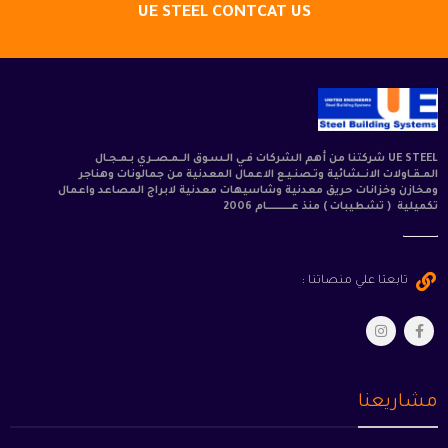
UE STEEL CONTCAT US
UE STEEL شركتنا من أهم الشركات فـي الـسـوق الــمـصــري بـمـجـال
المـقـاولات الانــشائية وتـصنـيـع الاعمال المعدنية من جمالونات وهناجر
ومخازن وخزانات حريق معدنية وشاسيهات معدنية لابراج المصاعد واعمال
تكميلية ( تشطيبات ) منذ عــــــــــــام 2006
تابعتا علي منصاتنا :
مشاريعنا